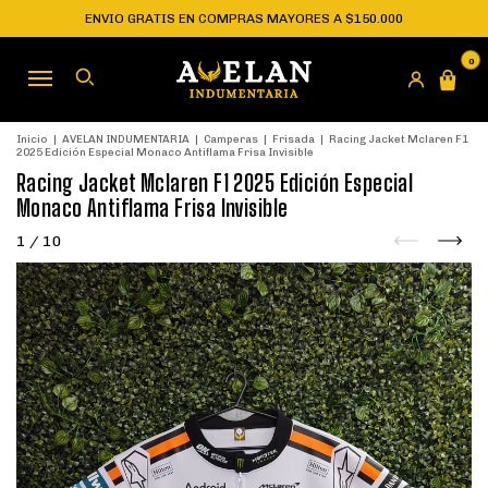
ENVIO GRATIS EN COMPRAS MAYORES A $150.000
0
Inicio
|
AVELAN INDUMENTARIA
|
Camperas
|
Frisada
|
Racing Jacket Mclaren F1
2025 Edición Especial Monaco Antiflama Frisa Invisible
Racing Jacket Mclaren F1 2025 Edición Especial
Monaco Antiflama Frisa Invisible
1
/
10