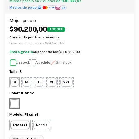
Mismo precio en 3 cuotas de
$36.666,67
Medios de pago
GO
+7
VISA
Mejor precio
$90.200,00
18% OFF
Abonando por transferencia
Precio sin impuestos
$74.545,45
Envío gratis
superando los
$150.000,00
En stock
A pedido
Sin stock
Talle:
S
S
M
L
XL
XXL
Color:
Blanco
Modelo:
Piastri
Piastri
Norris