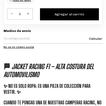
Guía de talles
Entregas para el CP:
Medios de envío
Calcular
No sé mi código postal
🏁
JACKET RACING F1 – ALTA COSTURA DEL
AUTOMOVILISMO
✨ NO ES SOLO ROPA: ES UNA PIEZA DE COLECCIÓN PARA
VESTIR. ✨
CUANDO TE PONGAS UNA DE NUESTRAS CAMPERAS RACING, NO