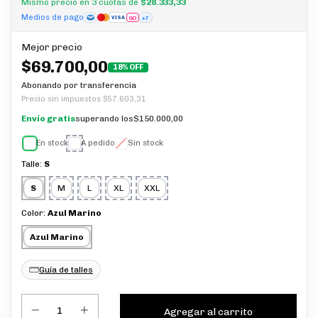
Mismo precio en 3 cuotas de
$28.333,33
Medios de pago
GO
+7
VISA
Mejor precio
$69.700,00
18% OFF
Abonando por transferencia
Precio sin impuestos
$57.603,31
Envío gratis
superando los
$150.000,00
En stock
A pedido
Sin stock
Talle:
S
S
M
L
XL
XXL
Color:
Azul Marino
Azul Marino
Guía de talles