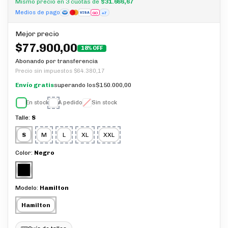
Mismo precio en 3 cuotas de
$31.666,67
Medios de pago
GO
+7
VISA
Mejor precio
$77.900,00
18% OFF
Abonando por transferencia
Precio sin impuestos
$64.380,17
Envío gratis
superando los
$150.000,00
En stock
A pedido
Sin stock
Talle:
S
S
M
L
XL
XXL
Color:
Negro
Modelo:
Hamilton
Hamilton