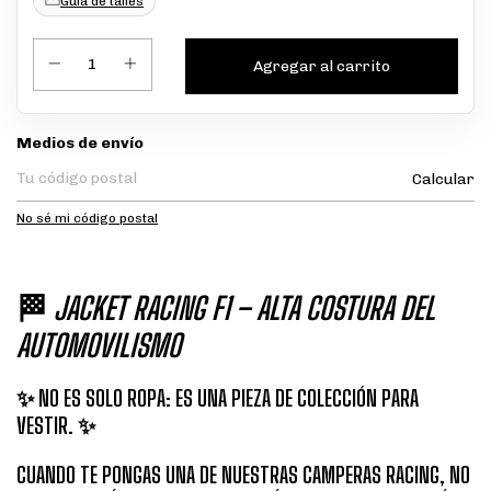
Guía de talles
Entregas para el CP:
Medios de envío
Calcular
No sé mi código postal
🏁
JACKET RACING F1 – ALTA COSTURA DEL
AUTOMOVILISMO
✨ NO ES SOLO ROPA: ES UNA PIEZA DE COLECCIÓN PARA
VESTIR. ✨
CUANDO TE PONGAS UNA DE NUESTRAS CAMPERAS RACING, NO