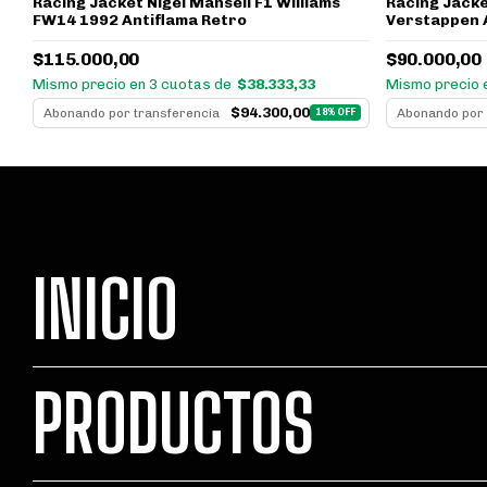
Racing Jacke
Racing Jacket Nigel Mansell F1 Williams
Verstappen 
FW14 1992 Antiflama Retro
$90.000,00
$115.000,00
Mismo precio 
Mismo precio en 3 cuotas de
$38.333,33
$94.300,00
Abonando por 
Abonando por transferencia
F
18% OFF
INICIO
PRODUCTOS