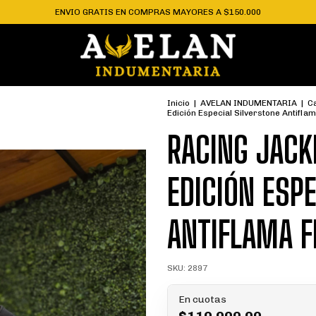
ENVIO GRATIS EN COMPRAS MAYORES A $150.000
Inicio
|
AVELAN INDUMENTARIA
|
C
Edición Especial Silverstone Antiflam
RACING JACK
EDICIÓN ESP
ANTIFLAMA FR
SKU:
2897
En cuotas