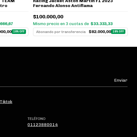
Racing Jacket Aston Martin F1 2023
R
17 TEAM
Fernando Alonso Antiflama
H
etro
$100.000,00
$
Mismo precio en 3 cuotas de
$33.333,33
Mi
.666,67
$82.000,00
900,00
Abonando por transferencia
18% OFF
18% OFF
Tiktok
TELÉFONO
01123880014