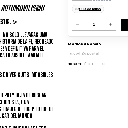
L AUTOMOVILISMO
Guía de talles
ESTIR. ✨
 NO SOLO LLEVARÁS UNA
ISTORIA DE LA F1, RECREADO
Entregas para el CP:
Medios de envío
EZA DEFINITIVA PARA EL
USCA LO ABSOLUTAMENTE
No sé mi código postal
S DRIVER SUITS IMPOSIBLES
TU PIEL? DEJA DE BUSCAR.
CCIONISTA, UNA
 TRAJES DE LOS PILOTOS DE
LUGAR DEL MUNDO.