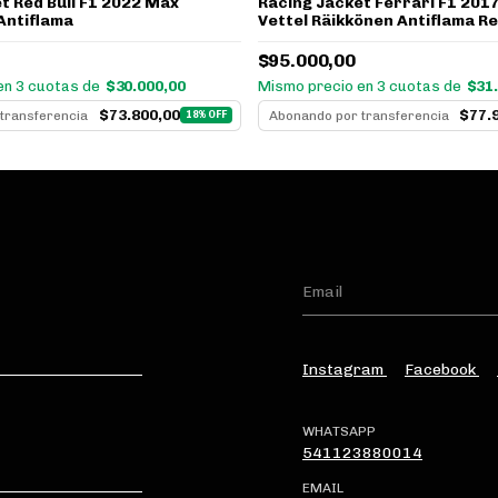
t Red Bull F1 2022 Max
Racing Jacket Ferrari F1 20
Antiflama
Vettel Räikkönen Antiflama R
$95.000,00
en 3 cuotas de
$30.000,00
Mismo precio en 3 cuotas de
$31
$73.800,00
$77.
transferencia
Abonando por transferencia
18% OFF
Instagram
Facebook
WHATSAPP
541123880014
EMAIL