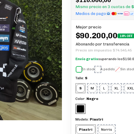
$110.000,00
Mismo precio en 3 cuotas de
$
Medios de pago
GO
+7
VISA
Mejor precio
$90.200,00
18% OFF
Abonando por transferencia
Precio sin impuestos
$74.545,45
Envío gratis
superando los
$150.0
En stock
A pedido
Sin stoc
Talle:
S
S
M
L
XL
XXL
Color:
Negro
Modelo:
Piastri
Piastri
Norris