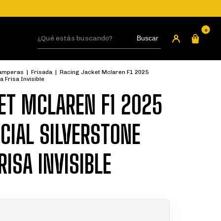
0
Buscar
LOGIN
amperas
|
Frisada
|
Racing Jacket Mclaren F1 2025
a Frisa Invisible
ET MCLAREN F1 2025
ECIAL SILVERSTONE
ISA INVISIBLE