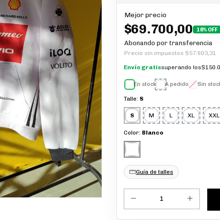
Mejor precio
$69.700,00
18% OFF
Abonando por transferencia
Precio sin impuestos
$57.603,31
Envío gratis
superando los
$150.0
En stock
A pedido
Sin stoc
Talle:
S
S
M
L
XL
XXL
Color:
Blanco
Guía de talles