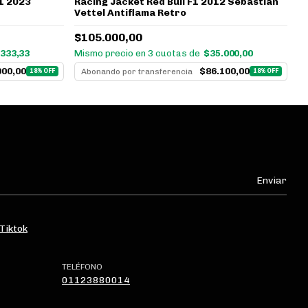
1 2023
R
Racing Jacket Red Bull F1 2012 Sebastian
2
Vettel Antiflama Retro
$
$105.000,00
.333,33
Mi
Mismo precio en 3 cuotas de
$35.000,00
000,00
$86.100,00
Abonando por transferencia
18% OFF
18% OFF
Tiktok
TELÉFONO
01123880014