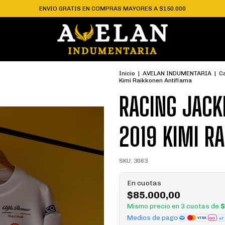
ENVIO GRATIS EN COMPRAS MAYORES A $150.000
Inicio
|
AVELAN INDUMENTARIA
|
C
Kimi Raikkonen Antiflama
RACING JACK
2019 KIMI R
SKU:
3063
En cuotas
$85.000,00
Mismo precio en 3 cuotas de
$
Medios de pago
GO
+7
VISA