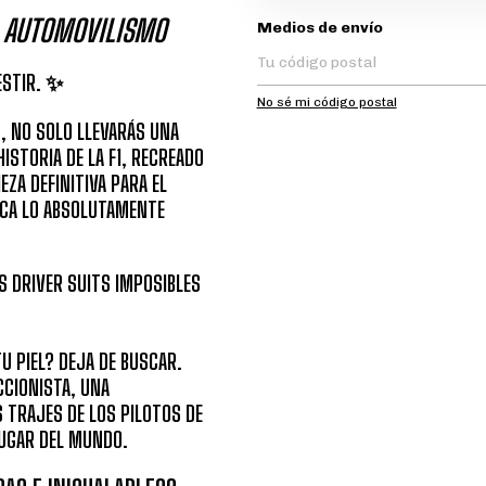
L AUTOMOVILISMO
Entregas para el CP:
Medios de envío
ESTIR. ✨
No sé mi código postal
 NO SOLO LLEVARÁS UNA
ISTORIA DE LA F1, RECREADO
EZA DEFINITIVA PARA EL
USCA LO ABSOLUTAMENTE
S DRIVER SUITS IMPOSIBLES
TU PIEL? DEJA DE BUSCAR.
CCIONISTA, UNA
 TRAJES DE LOS PILOTOS DE
LUGAR DEL MUNDO.