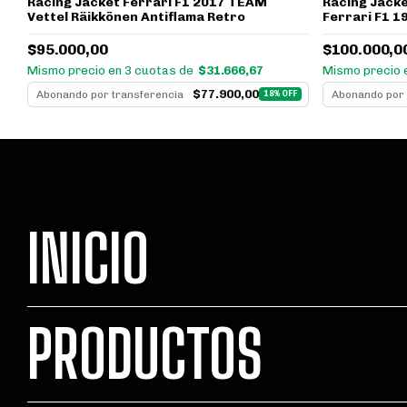
Racing Jack
Racing Jacket Ferrari F1 2017 TEAM
Ferrari F1 1
Vettel Räikkönen Antiflama Retro
$100.000,0
$95.000,00
Mismo precio 
Mismo precio en 3 cuotas de
$31.666,67
$77.900,00
Abonando por 
Abonando por transferencia
F
18% OFF
INICIO
PRODUCTOS