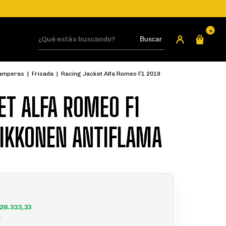
0
Buscar
LOGIN
amperas
|
Frisada
|
Racing Jacket Alfa Romeo F1 2019
ET ALFA ROMEO F1
AIKKONEN ANTIFLAMA
28.333,33