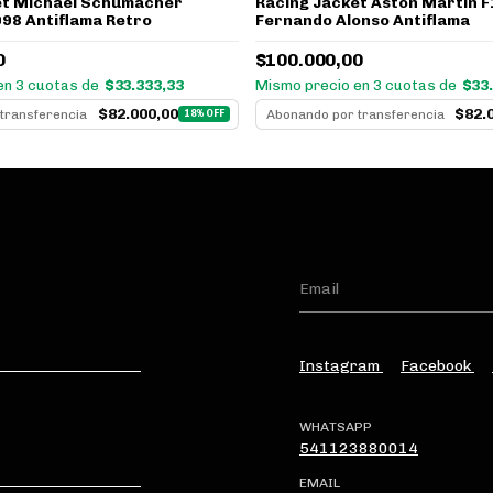
et Michael Schumacher
Racing Jacket Aston Martin F
998 Antiflama Retro
Fernando Alonso Antiflama
0
$100.000,00
en 3 cuotas de
$33.333,33
Mismo precio en 3 cuotas de
$33
$82.000,00
$82.
transferencia
Abonando por transferencia
18% OFF
Instagram
Facebook
WHATSAPP
541123880014
EMAIL