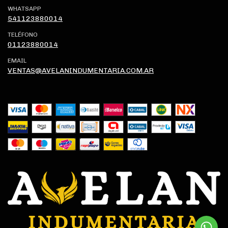
WHATSAPP
541123880014
TELÉFONO
01123880014
EMAIL
VENTAS@AVELANINDUMENTARIA.COM.AR