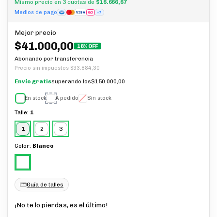
Mismo precio en 3 cuotas de
$16.666,67
Medios de pago
GO
+7
VISA
Mejor precio
$41.000,00
18% OFF
Abonando por transferencia
Precio sin impuestos
$33.884,30
Envío gratis
superando los
$150.000,00
En stock
A pedido
Sin stock
Talle:
1
1
2
3
Color:
Blanco
Guía de talles
¡No te lo pierdas, es el último!