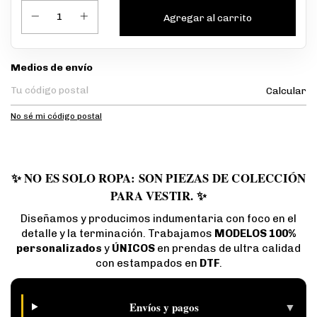
Entregas para el CP:
Medios de envío
Calcular
No sé mi código postal
✨ NO ES SOLO ROPA: SON PIEZAS DE COLECCIÓN
PARA VESTIR. ✨
Diseñamos y producimos indumentaria con foco en el
detalle y la terminación. Trabajamos
MODELOS 100%
personalizados
y
ÚNICOS
en prendas de ultra calidad
con estampados en
DTF
.
▼
Envíos y pagos