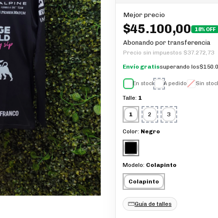
Mejor precio
$45.100,00
18% OFF
Abonando por transferencia
Precio sin impuestos
$37.272,73
Envío gratis
superando los
$150.0
En stock
A pedido
Sin stoc
Talle:
1
1
2
3
Color:
Negro
Modelo:
Colapinto
Colapinto
Guía de talles