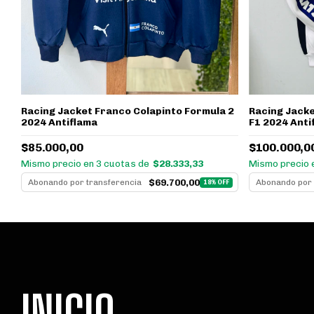
Racing Jacket Franco Colapinto Formula 2
Racing Jacke
2024 Antiflama
F1 2024 Anti
$85.000,00
$100.000,0
Mismo precio en 3 cuotas de
$28.333,33
Mismo precio 
$69.700,00
Abonando por transferencia
Abonando por 
18% OFF
F