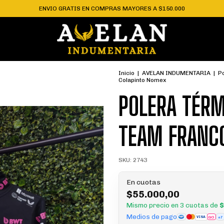
ENVIO GRATIS EN COMPRAS MAYORES A $150.000
Inicio
|
AVELAN INDUMENTARIA
|
P
Colapinto Nomex
POLERA TÉRM
TEAM FRANC
SKU:
2743
En cuotas
$55.000,00
Mismo precio en 3 cuotas de
$
Medios de pago
GO
+7
VISA