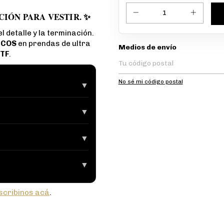
CIÓN PARA VESTIR. ✨
 detalle y la terminación.
ICOS
en prendas de ultra
Entregas para el CP:
Medios de envío
TF
.
No sé mi código postal
▼
▼
▼
▼
scribinos acá
.