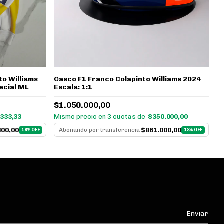
to Williams
Casco F1 Franco Colapinto Williams 2024
ecial ML
Escala: 1:1
Go
$1.050.000,00
$
.333,33
Mismo precio en 3 cuotas de
$350.000,00
Mi
300,00
$861.000,00
Abonando por transferencia
18% OFF
18% OFF