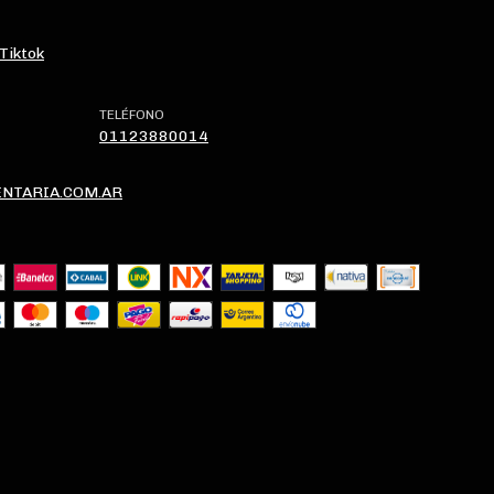
Tiktok
TELÉFONO
01123880014
NTARIA.COM.AR