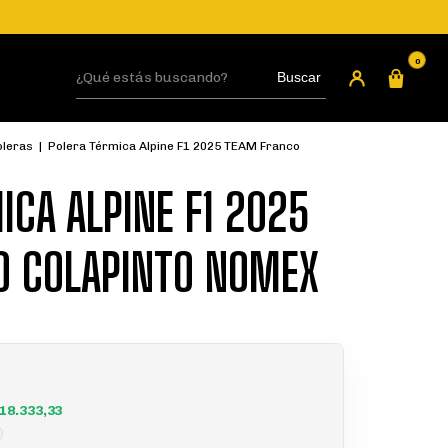
0
Buscar
LOGIN
oleras
|
Polera Térmica Alpine F1 2025 TEAM Franco
ICA ALPINE F1 2025
O COLAPINTO NOMEX
18.333,33