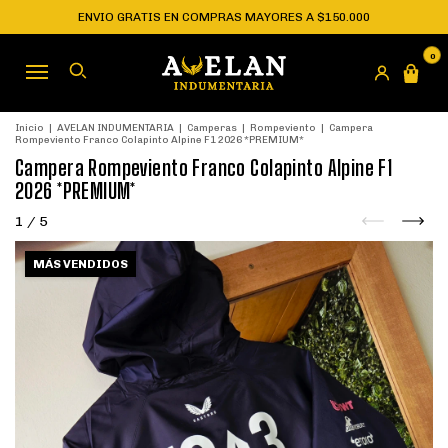
ENVIO GRATIS EN COMPRAS MAYORES A $150.000
0
Inicio
|
AVELAN INDUMENTARIA
|
Camperas
|
Rompeviento
|
Campera
Rompeviento Franco Colapinto Alpine F1 2026 *PREMIUM*
Campera Rompeviento Franco Colapinto Alpine F1
2026 *PREMIUM*
1
/
5
MÁS VENDIDOS
MÁS VENDIDOS