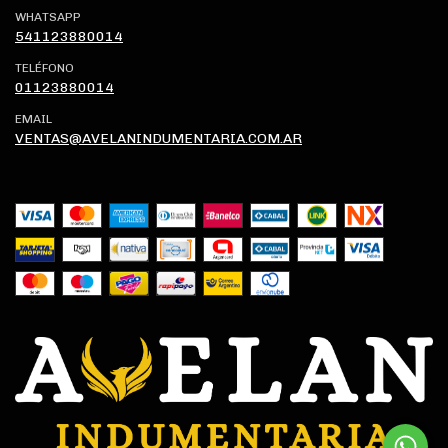
WHATSAPP
541123880014
TELÉFONO
01123880014
EMAIL
VENTAS@AVELANINDUMENTARIA.COM.AR