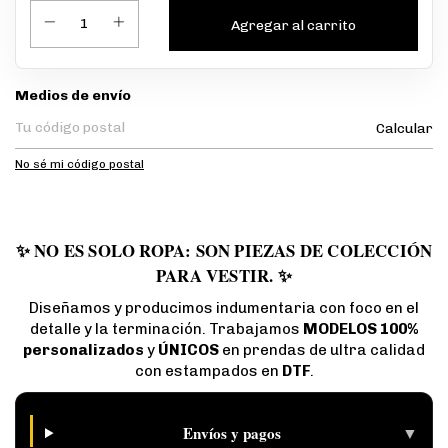
Entregas para el CP:
Medios de envío
Calcular
No sé mi código postal
✨ NO ES SOLO ROPA: SON PIEZAS DE COLECCIÓN
PARA VESTIR. ✨
Diseñamos y producimos indumentaria con foco en el
detalle y la terminación. Trabajamos
MODELOS 100%
personalizados
y
ÚNICOS
en prendas de ultra calidad
con estampados en
DTF
.
▼
Envíos y pagos