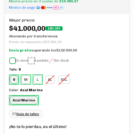
Mismo precio en 3 cuotas de
$16.666,67
Medios de pago
GO
+7
VISA
Mejor precio
$41.000,00
18% OFF
Abonando por transferencia
Precio sin impuestos
$33.884,30
Envío gratis
superando los
$150.000,00
En stock
A pedido
Sin stock
Talle:
S
S
M
L
XL
XXL
Color:
Azul Marino
Azul Marino
Guía de talles
¡No te lo pierdas, es el último!